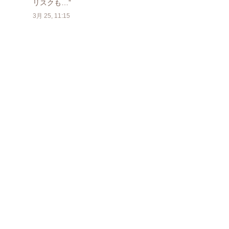
リスクも…
”
3月 25, 11:15