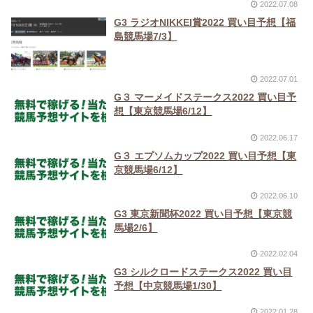
2022.07.08
G3 ラジオNIKKEI賞2022 買い目予想【福
島競馬場7/3】
2022.07.01
G３ マーメイドステークス2022 買い目予
想【東京競馬場6/12】
2022.06.17
G３ エプソムカップ2022 買い目予想【東
京競馬場6/12】
2022.06.10
G3 東京新聞杯2022 買い目予想【東京競
馬場2/6】
2022.02.04
G3 シルクロードステークス2022 買い目
予想【中京競馬場1/30】
2022.01.28