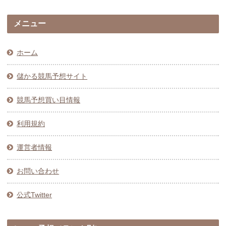
メニュー
ホーム
儲かる競馬予想サイト
競馬予想買い目情報
利用規約
運営者情報
お問い合わせ
公式Twitter