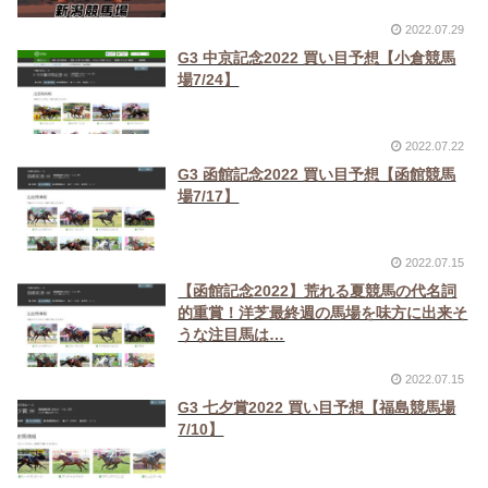
2022.07.29
G3 中京記念2022 買い目予想【小倉競馬
場7/24】
2022.07.22
G3 函館記念2022 買い目予想【函館競馬
場7/17】
2022.07.15
【函館記念2022】荒れる夏競馬の代名詞
的重賞！洋芝最終週の馬場を味方に出来そ
うな注目馬は…
2022.07.15
G3 七夕賞2022 買い目予想【福島競馬場
7/10】