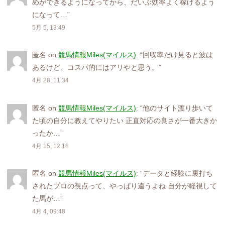
めができるようになってから、だいぶ効率よく稼げるよう
になって…
”
5月 5, 13:49
匿名
on
競馬情報Miles(マイルス)
: “
回収率だけ見ると波は
あるけど、コスパ的にはアリやと思う。
”
4月 28, 11:34
匿名
on
競馬情報Miles(マイルス)
: “
他のサイト渡り歩いて
た頃の自分に教えてやりたい 正直対応の良さが一番大きか
ったか…
”
4月 15, 12:18
匿名
on
競馬情報Miles(マイルス)
: “
データと経験に裏打ち
されたプロの視点って、やっぱり違うよね 自分が軽視して
た馬が…
”
4月 4, 09:48