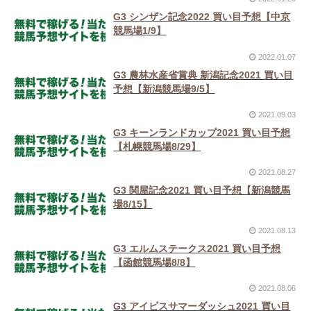
G3 シンザン記念2022 買い目予想【中京
競馬場1/9】
2022.01.07
G3 農林水産省賞典 新潟記念2021 買い目
予想【新潟競馬場9/5】
2021.09.03
G3 キーンランドカップ2021 買い目予想
【札幌競馬場8/29】
2021.08.27
G3 関屋記念2021 買い目予想【新潟競馬
場8/15】
2021.08.13
G3 エルムステークス2021 買い目予想
【函館競馬場8/8】
2021.08.06
G3 アイビスサマーダッシュ2021 買い目