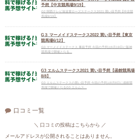
予想【中京競馬場9/19】
G2 関西テレビ放送賞ローズステークス2021 買い目予想【中京競
馬場9/19】
G３ マーメイドステークス2022 買い目予想【東京
競馬場6/12】
G3 マーメイドステークス 事前予想 今回の予想は6月19日に阪神
競馬場で開催となる...
G3 エルムステークス2021 買い目予想【函館競馬場
8/8】
G3 エルムステークスの買い目予想 今回の予想は8月8日に函館競
馬場で開催となるG3 エルムス...
口コミ一覧
口コミの投稿はこちらから
メールアドレスが公開されることはありません。