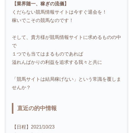
【業界随一、稼ぎの流儀】
くだらない競馬情報サイトは今すぐ退会を！
稼いでこその競馬なのです！
そして、貴方様が競馬情報サイトに求めるものの中
で
１つでも当てはまるものであれば
溢れんばかりの利益を追求する我々と共に
「競馬サイトは結局稼げない」という常識を覆しま
せんか？
直近の的中情報
【日程】2021/10/23