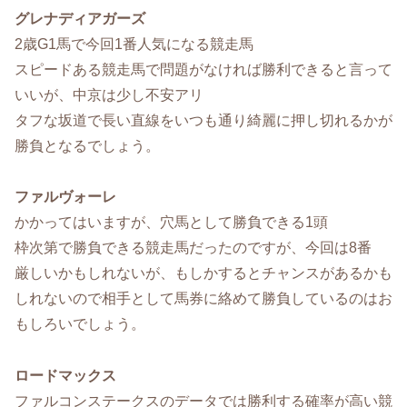
グレナディアガーズ
2歳G1馬で今回1番人気になる競走馬
スピードある競走馬で問題がなければ勝利できると言って
いいが、中京は少し不安アリ
タフな坂道で長い直線をいつも通り綺麗に押し切れるかが
勝負となるでしょう。
ファルヴォーレ
かかってはいますが、穴馬として勝負できる1頭
枠次第で勝負できる競走馬だったのですが、今回は8番
厳しいかもしれないが、もしかするとチャンスがあるかも
しれないので相手として馬券に絡めて勝負しているのはお
もしろいでしょう。
ロードマックス
ファルコンステークスのデータでは勝利する確率が高い競