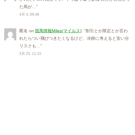
た馬が…
”
4月 4, 09:48
匿名
on
競馬情報Miles(マイルス)
: “
割引とか限定とか言わ
れたらつい飛びつきたくなるけど、冷静に考えると安い分
リスクも…
”
3月 25, 11:15