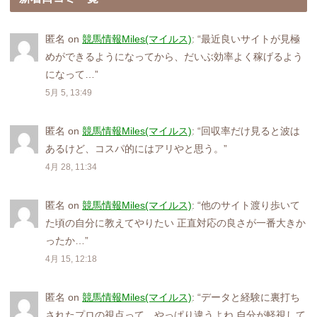
匿名
on
競馬情報Miles(マイルス)
: “
最近良いサイトが見極
めができるようになってから、だいぶ効率よく稼げるよう
になって…
”
5月 5, 13:49
匿名
on
競馬情報Miles(マイルス)
: “
回収率だけ見ると波は
あるけど、コスパ的にはアリやと思う。
”
4月 28, 11:34
匿名
on
競馬情報Miles(マイルス)
: “
他のサイト渡り歩いて
た頃の自分に教えてやりたい 正直対応の良さが一番大きか
ったか…
”
4月 15, 12:18
匿名
on
競馬情報Miles(マイルス)
: “
データと経験に裏打ち
されたプロの視点って、やっぱり違うよね 自分が軽視して