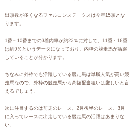
出頭数が多くなるファルコンステークスは今年15頭とな
ります。
1番～10番までの3着内率が約23％に対して、11番～18番
は約9％というデータになっており、内枠の競走馬が活躍
していることが分かります。
ちなみに外枠でも活躍している競走馬は単勝人気が高い競
走馬なので、外枠の競走馬から高額配当狙いは厳しいと言
えるでしょう。
次に注目するのは前走のレース。2月後半のレース、3月
に入ってレースに出走している競走馬の活躍はあまりな
い。