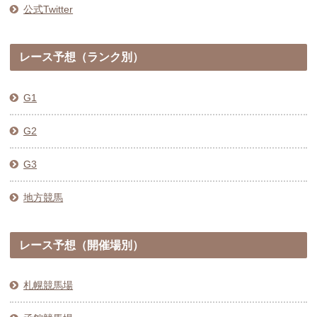
公式Twitter
レース予想（ランク別）
G1
G2
G3
地方競馬
レース予想（開催場別）
札幌競馬場