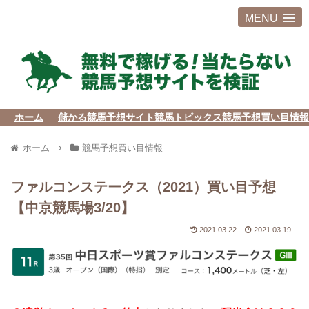
MENU
ホーム
儲かる競馬予想サイト
競馬トピックス
競馬予想買い目情報
ホーム
競馬予想買い目情報
ファルコンステークス（2021）買い目予想
【中京競馬場3/20】
2021.03.22
2021.03.19