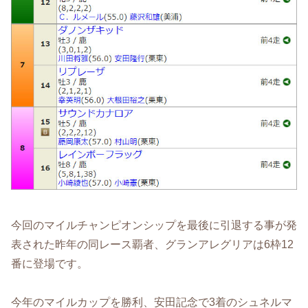
今回のマイルチャンピオンシップを最後に引退する事が発
表された昨年の同レース覇者、グランアレグリアは6枠12
番に登場です。
今年のマイルカップを勝利、安田記念で3着のシュネルマ