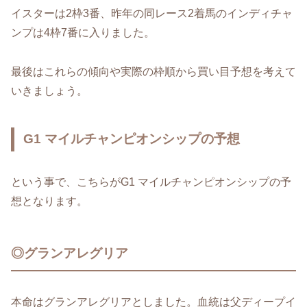
イスターは2枠3番、昨年の同レース2着馬のインディチャ
ンプは4枠7番に入りました。
最後はこれらの傾向や実際の枠順から買い目予想を考えて
いきましょう。
G1 マイルチャンピオンシップの予想
という事で、こちらがG1 マイルチャンピオンシップの予
想となります。
◎グランアレグリア
本命はグランアレグリアとしました。血統は父ディープイ