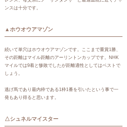
ンスは十分です。
▲ホウオウアマゾン
続いて単穴はホウオウアマゾンです。ここまで重賞1勝、
その距離はマイル距離のアーリントンカップです。NHK
マイルでは9着と惨敗でしたが距離適性としてはベストで
しょう。
逃げ馬であり最内枠である1枠1番を引いたという事で一
発もあり得ると思います。
△シュネルマイスター