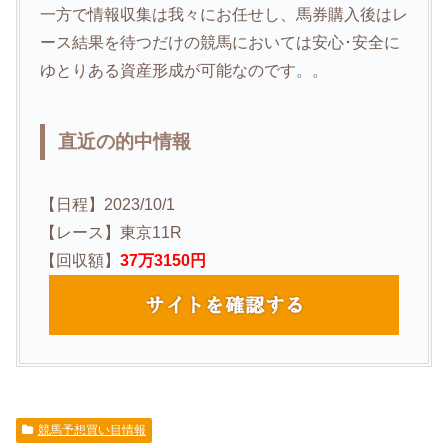
一方で情報収集は我々にお任せし、馬券購入後はレ
ース結果を待つだけの競馬においては安心･安全に
ゆとりある資産形成が可能なのです。。
直近の的中情報
【日程】2023/10/1
【レース】東京11R
【回収額】
37万3150円
競馬予想買い目情報