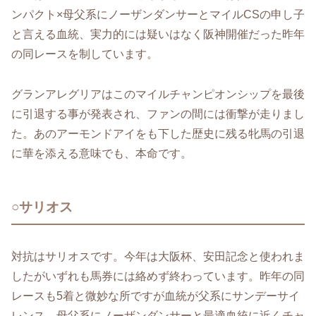
ンパクト×母父系にノーザンダンサーとマイルCSの申し子
と言える血統、実力的には疑いはなく阪神開催だった昨年
の同レースを制しています。
グランアレグリアはこのマイルチャンピオンシップを最後
に引退する事が発表され、ファンの間には衝撃が走りまし
た。あのアーモンドアイをも下した歴史に残る牝馬の引退
に華を添える意味でも、本命です。
○サリオス
対抗はサリオスです。今年は大阪杯、安田記念と使われま
したがいずれも馬券には絡めず終わっています。昨年の同
レースも5着と微妙な所ですが血統が父系にサンデーサイ
レンス、母父系にノーザンダンサーと最適血統に近くチャ