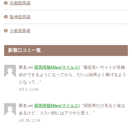
京都競馬場
阪神競馬場
小倉競馬場
新着口コミ一覧
匿名
on
競馬情報Miles(マイルス)
: “
最近良いサイトが見極
めができるようになってから、だいぶ効率よく稼げるよう
になって…
”
5月 5, 13:49
匿名
on
競馬情報Miles(マイルス)
: “
回収率だけ見ると波は
あるけど、コスパ的にはアリやと思う。
”
4月 28, 11:34