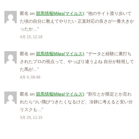
匿名
on
競馬情報Miles(マイルス)
: “
他のサイト渡り歩いて
た頃の自分に教えてやりたい 正直対応の良さが一番大きか
ったか…
”
4月 15, 12:18
匿名
on
競馬情報Miles(マイルス)
: “
データと経験に裏打ち
されたプロの視点って、やっぱり違うよね 自分が軽視して
た馬が…
”
4月 4, 09:48
匿名
on
競馬情報Miles(マイルス)
: “
割引とか限定とか言わ
れたらつい飛びつきたくなるけど、冷静に考えると安い分
リスクも…
”
3月 25, 11:15