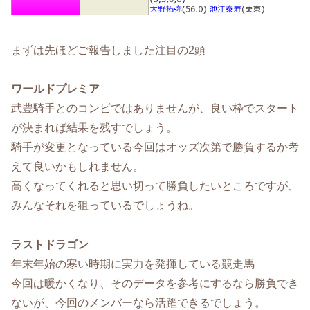
まずは先ほどご報告しました注目の2頭
ワールドプレミア
武豊騎手とのコンビではありませんが、良い枠でスタート
が決まれば結果を残すでしょう。
騎手が変更となっている今回はオッズ次第で勝負するか考
えて良いかもしれません。
高くなってくれると思い切って勝負したいところですが、
みんなそれを狙っているでしょうね。
ラストドラゴン
年末年始の寒い時期に実力を発揮している競走馬
今回は暖かくなり、そのデータを参考にするなら勝負でき
ないが、今回のメンバーなら活躍できるでしょう。