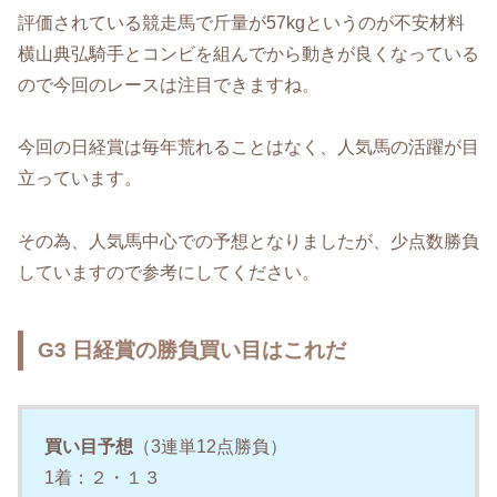
評価されている競走馬で斤量が57kgというのが不安材料
横山典弘騎手とコンビを組んでから動きが良くなっている
ので今回のレースは注目できますね。
今回の日経賞は毎年荒れることはなく、人気馬の活躍が目
立っています。
その為、人気馬中心での予想となりましたが、少点数勝負
していますので参考にしてください。
G3 日経賞の勝負買い目はこれだ
買い目予想
（3連単12点勝負）
1着：２・１３