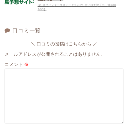
G1 スプリンターズステークス2021 買い目予想【中山競馬場
10/3】
口コミ一覧
口コミの投稿はこちらから
メールアドレスが公開されることはありません。
コメント
※