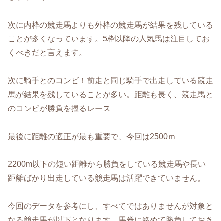
次に内枠の競走馬よりも外枠の競走馬が結果を残している
ことが多くなっています。5枠以降の人気馬は注目してお
くべきだと言えます。
次に騎手とのコンビ！前走と同じ騎手で出走している競走
馬が結果を残していることが多い。距離も長く、競走馬と
のコンビが勝負を握るレース
最後に距離の適正が最も重要で、今回は2500ｍ
2200m以下の短い距離から勝負をしている競走馬や長い
距離ばかり出走している競走馬は活躍できていません。
今回のデータを参考にし、すべてではありませんが対象と
なる競走馬が以下となります。馬券に絡めて勝負しておき